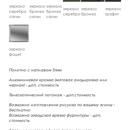
зеркало
зеркало
зеркало
зеркало
зеркало
зеркало
серебро
бронза
бронза
серебро
бронза
графит
сатин
сатин
сатин
зеркало
фацет
Полотно с наплавом 51мм
Алюминиевая кромка (матовая анодировка или
черная) - доп. стоимость
Телескопический погонаж - доп.стоимость
Возможно изготовление рисунка по вашему эскизу -
бесплатно
Возможна заводская врезка фурнитуры - доп.
стоимость