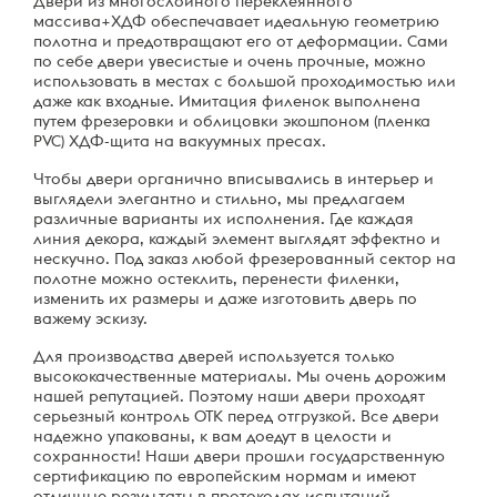
Двери из многослойного переклеянного
массива+ХДФ обеспечавает идеальную геометрию
полотна и предотвращают его от деформации. Сами
по себе двери увесистые и очень прочные, можно
использовать в местах с большой проходимостью или
даже как входные. Имитация филенок выполнена
путем фрезеровки и облицовки экошпоном (пленка
PVC) ХДФ-щита на вакуумных пресах.
Чтобы двери органично вписывались в интерьер и
выглядели элегантно и стильно, мы предлагаем
различные варианты их исполнения. Где каждая
линия декора, каждый элемент выглядят эффектно и
нескучно. Под заказ любой фрезерованный сектор на
полотне можно остеклить, перенести филенки,
изменить их размеры и даже изготовить дверь по
важему эскизу.
Для производства дверей используется только
высококачественные материалы. Мы очень дорожим
нашей репутацией. Поэтому наши двери проходят
серьезный контроль ОТК перед отгрузкой. Все двери
надежно упакованы, к вам доедут в целости и
сохранности! Наши двери прошли государственную
сертификацию по европейским нормам и имеют
отличные результаты в протоколах испытаний.