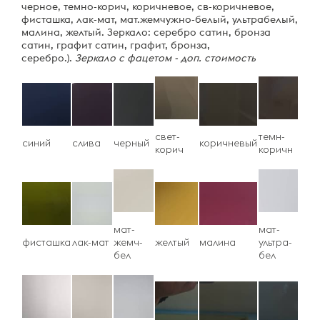
черное, темно-корич, коричневое, св-коричневое,
фисташка, лак-мат, мат.жемчужно-белый, ультрабелый,
малина, желтый. Зеркало: серебро сатин, бронза
сатин, графит сатин, графит, бронза,
серебро.).
Зеркало с фацетом - доп. стоимость
свет-
темн-
синий
слива
черный
коричневый
корич
коричн
мат-
мат-
фисташка
лак-мат
жемч-
желтый
малина
ультра-
бел
бел