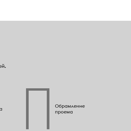
ой.
Обрамление
а
проема