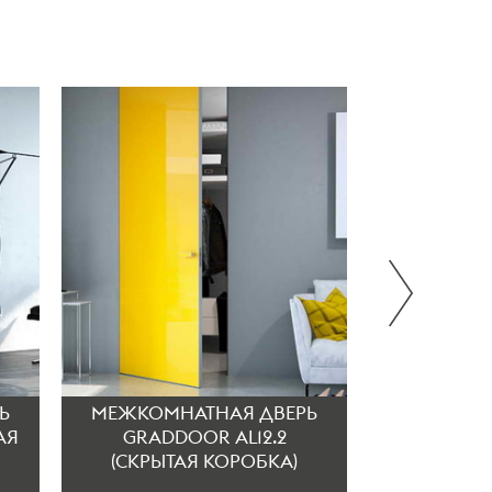
Ь
МЕЖКОМНАТНАЯ ДВЕРЬ
МЕЖКОМН
АЯ
GRADDOOR AL12.2
GRADDOOR 
(СКРЫТАЯ КОРОБКА)
КО